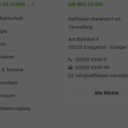
SIE SCHON ... ?
IHR WEG ZU UNS
wirtschaft
Raiffeisen Warendorf eG
Verwaltung
gie
Am Bahnhof 4
kte
59320 Ennigerloh - Enniger
letter
02528 9309-0
02528 9309-49
 & Termine
info@raiffeisen-warendo
enschutz
Alle Märkte
ressum
rbeiterzugang