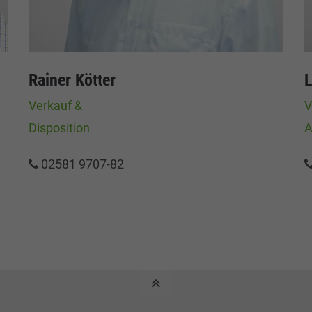
Rainer Kötter
L
Verkauf &
V
Disposition
A
02581 9707-82