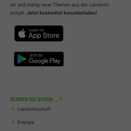
ter und stetig neue The­men aus der Land­wirt­
schaft.
Jetzt kos­ten­frei her­un­ter­la­den!
KENNEN SIE SCHON ... ?
Landwirtschaft
Energie