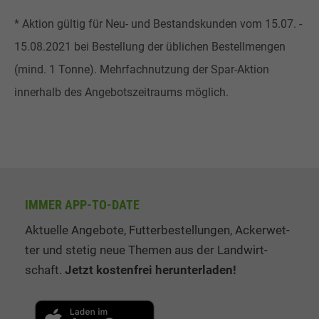
* Aktion gültig für Neu- und Bestandskunden vom 15.07. -
15.08.2021 bei Bestellung der üblichen Bestellmengen
(mind. 1 Tonne). Mehrfachnutzung der Spar-Aktion
innerhalb des Angebotszeitraums möglich.
IMMER APP-TO-DATE
Aktuelle Angebote, Fut­ter­be­stel­lung­en, Ack­er­wet­
ter und stetig neue The­men aus der Land­wirt­
schaft.
Jetzt kos­ten­frei her­un­ter­la­den!