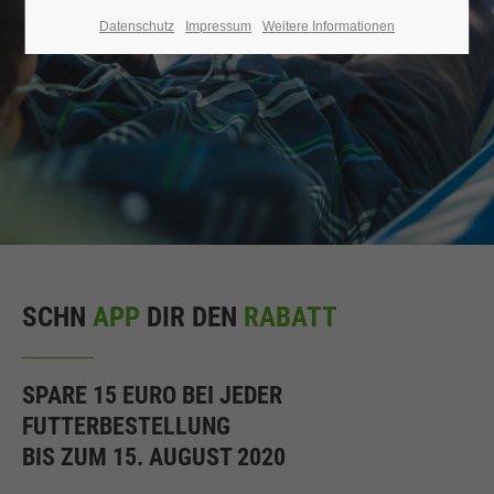
Datenschutz
Impressum
Weitere Informationen
SCHN
APP
DIR DEN
RABATT
SPARE 15 EURO BEI JEDER
FUTTERBESTELLUNG
BIS ZUM 15. AUGUST 2020