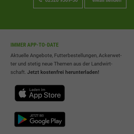
02528 9309-50
eMail senden
IMMER APP-TO-DATE
Aktuelle Angebote, Fut­ter­be­stel­lung­en, Ack­er­wet­
ter und stetig neue The­men aus der Land­wirt­
schaft.
Jetzt kos­ten­frei her­un­ter­la­den!