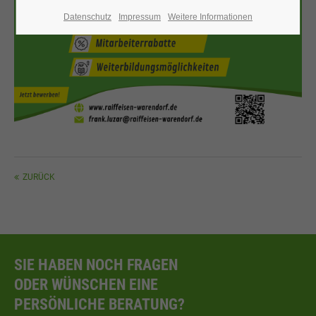
Datenschutz
Impressum
Weitere Informationen
ZURÜCK
SIE HABEN NOCH FRAGEN
ODER WÜNSCHEN EINE
PERSÖNLICHE BERATUNG?