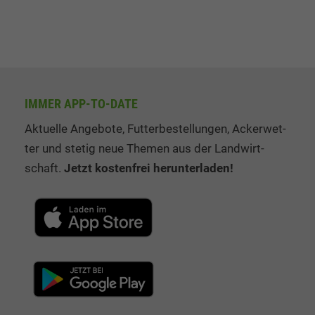
IMMER APP-TO-DATE
Aktuelle Angebote, Fut­ter­be­stel­lung­en, Ack­er­wet­
ter und stetig neue The­men aus der Land­wirt­
schaft.
Jetzt kos­ten­frei her­un­ter­la­den!