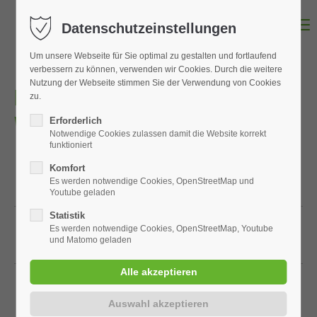
MENU
Datenschutzeinstellungen
Um unsere Webseite für Sie optimal zu gestalten und fortlaufend
verbessern zu können, verwenden wir Cookies. Durch die weitere
Nutzung der Webseite stimmen Sie der Verwendung von Cookies
BESTELLEN SIE EINFACH PER
zu.
WHATS APP
Erforderlich
Notwendige Cookies zulassen damit die Website korrekt
funktioniert
Komfort
Bestellung Futtermittel
Es werden notwendige Cookies, OpenStreetMap und
Youtube geladen
Statistik
Es werden notwendige Cookies, OpenStreetMap, Youtube
Bestellung PSM
und Matomo geladen
Bestellung Heizöl und Diesel