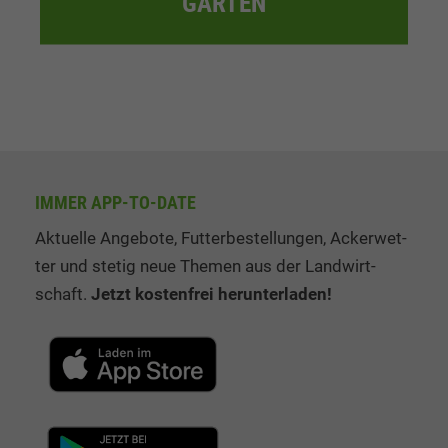
GARTEN
IMMER APP-TO-DATE
Aktuelle Angebote, Fut­ter­be­stel­lung­en, Ack­er­wet­
ter und stetig neue The­men aus der Land­wirt­
schaft.
Jetzt kos­ten­frei her­un­ter­la­den!