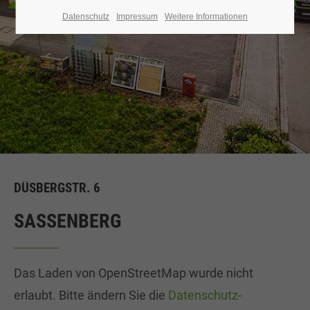
Datenschutz
Impressum
Weitere Informationen
DÜSBERGSTR. 6
SASSENBERG
Das Laden von OpenStreetMap wurde nicht
erlaubt. Bitte ändern Sie die
Datenschutz-