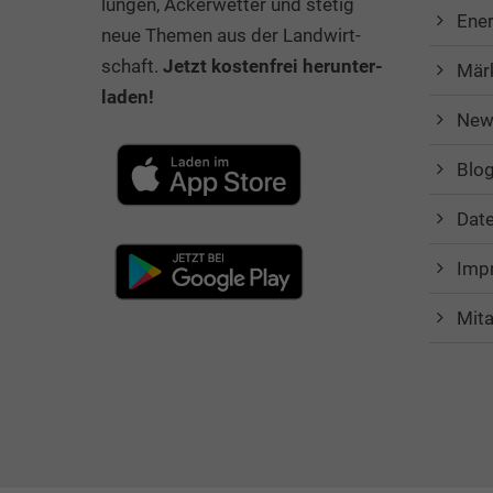
lung­en, Ack­er­wet­ter und stetig
Ener
neue The­men aus der Land­wirt­
schaft.
Jetzt kos­ten­frei her­un­ter­
Mär
la­den!
News
Blog
Dat
Imp
Mita