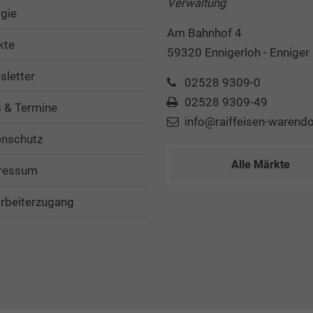
Verwaltung
gie
Am Bahnhof 4
kte
59320 Ennigerloh - Enniger
letter
02528 9309-0
02528 9309-49
 & Termine
info@raiffeisen-warendo
enschutz
Alle Märkte
ressum
rbeiterzugang