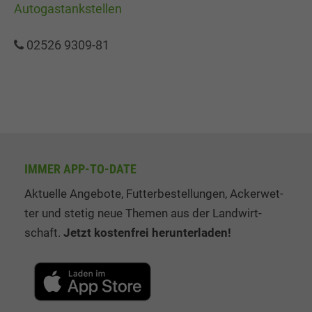
Autogastankstellen
02526 9309-81
IMMER APP-TO-DATE
Aktuelle Angebote, Fut­ter­be­stel­lung­en, Ack­er­wet­
ter und stetig neue The­men aus der Land­wirt­
schaft.
Jetzt kos­ten­frei her­un­ter­la­den!