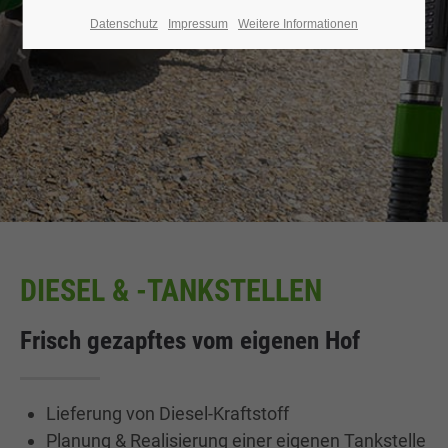
Datenschutz
Impressum
Weitere Informationen
DIESEL & -TANKSTELLEN
Frisch gezapftes vom eigenen Hof
Lieferung von Diesel-Kraftstoff
Planung & Realisierung einer eigenen Tankstelle