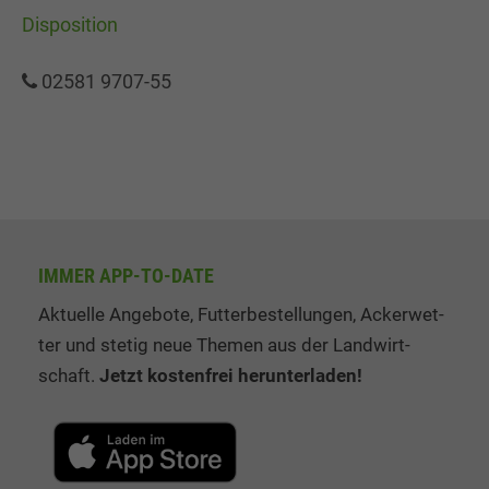
Disposition
02581 9707-55
IMMER APP-TO-DATE
Aktuelle Angebote, Fut­ter­be­stel­lung­en, Ack­er­wet­
ter und stetig neue The­men aus der Land­wirt­
schaft.
Jetzt kos­ten­frei her­un­ter­la­den!