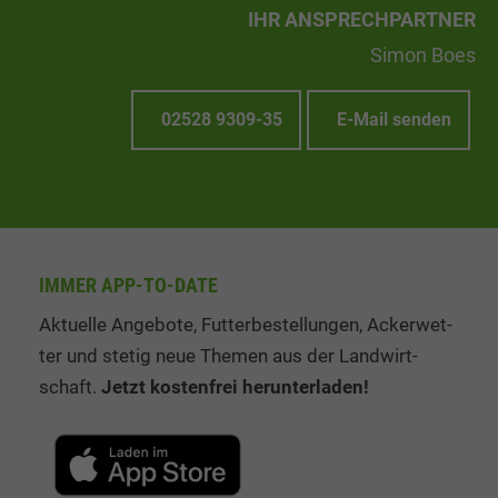
IHR ANSPRECHPARTNER
Simon Boes
02528 9309-35
E-Mail senden
IMMER APP-TO-DATE
Aktuelle Angebote, Fut­ter­be­stel­lung­en, Ack­er­wet­
ter und stetig neue The­men aus der Land­wirt­
schaft.
Jetzt kos­ten­frei her­un­ter­la­den!